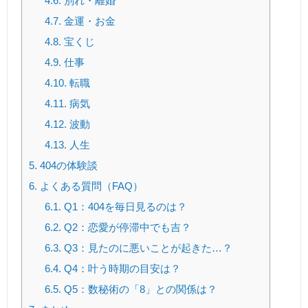
4.6.
別れ・離婚
4.7.
金運・お金
4.8.
宝くじ
4.9.
仕事
4.10.
転職
4.11.
病気
4.12.
波動
4.13.
人生
5.
404の体験談
6.
よくある質問（FAQ）
6.1.
Q1：404を毎日見るのは？
6.2.
Q2：恋愛が停滞中でも吉？
6.3.
Q3：見たのに悪いことが起きた…？
6.4.
Q4：叶う時期の目安は？
6.5.
Q5：数秘術の「8」との関係は？