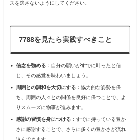
スを逃さないようにしてください。
7788を見たら実践すべきこと
信念を強める
：自分の願いがすでに叶ったと信
じ、その感覚を味わいましょう。
周囲との調和を大切にする
：協力的な姿勢を保
ち、周囲の人々との関係を良好に保つことで、よ
りスムーズに物事が進みます。
感謝の習慣を身につける
：すでに持っている豊か
さに感謝することで、さらに多くの豊かさが流れ
込んできます。