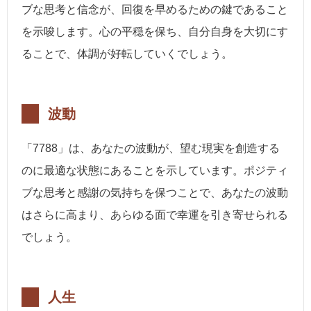
ブな思考と信念が、回復を早めるための鍵であること
を示唆します。心の平穏を保ち、自分自身を大切にす
ることで、体調が好転していくでしょう。
波動
「7788」は、あなたの波動が、望む現実を創造する
のに最適な状態にあることを示しています。ポジティ
ブな思考と感謝の気持ちを保つことで、あなたの波動
はさらに高まり、あらゆる面で幸運を引き寄せられる
でしょう。
人生