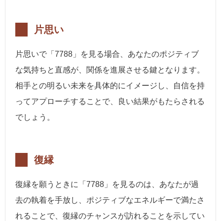
片思い
片思いで「7788」を見る場合、あなたのポジティブ
な気持ちと直感が、関係を進展させる鍵となります。
相手との明るい未来を具体的にイメージし、自信を持
ってアプローチすることで、良い結果がもたらされる
でしょう。
復縁
復縁を願うときに「7788」を見るのは、あなたが過
去の執着を手放し、ポジティブなエネルギーで満たさ
れることで、復縁のチャンスが訪れることを示してい