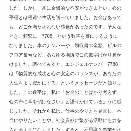
した。しかし、常に金銭的な不安がつきまとい、心の
平穏とは程遠い生活を送っていました。お金はあって
も、どこか満たされない感覚があったのです。そんな
とき、頻繁に「7788」という数字を目にするように
なりました。車のナンバーや、領収書の金額、ビルの
フロア番号など、あらゆる場所でこの数字ばかり見か
けました。調べてみると、エンジェルナンバー7788
は「物質的な成功と心の安定のバランスが、あなたの
人生をより豊かにする」というメッセージだと知りま
した。この数字は、私に「お金のことばかり考えず、
心の声に耳を傾けなさい」と語りかけているように感
じました。それから私は、仕事のやり方を見直し、本
当にやりたいことや、社会貢献に繋がる活動にも力を
入れるようになりました。すると、不思議と事業がさ