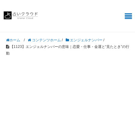
/
コンテンツホーム
/
エンジェルナンバー
/
ホーム
【1123】エンジェルナンバーの意味｜恋愛・仕事・金運と“見たとき”の行
動