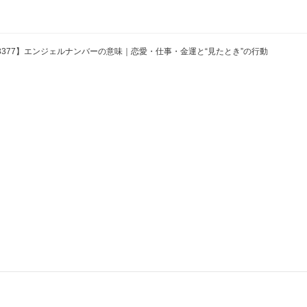
3377】エンジェルナンバーの意味｜恋愛・仕事・金運と“見たとき”の行動