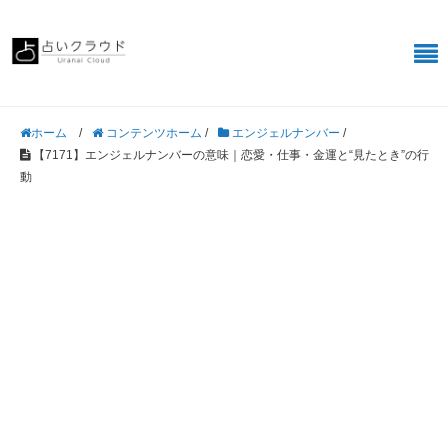
/
コンテンツホーム
/
エンジェルナンバー
/
ホーム
【7171】エンジェルナンバーの意味｜恋愛・仕事・金運と“見たとき”の行
動