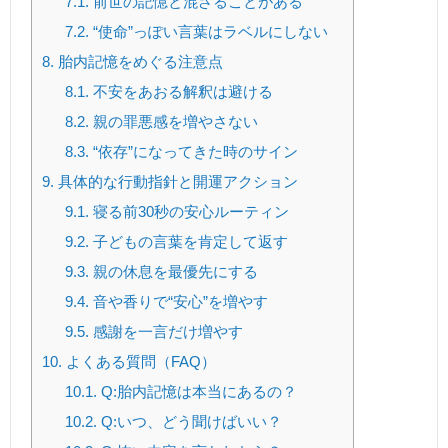
7.1.
前世の記憶と混ざることがある
7.2.
“使命”っぽい言葉はラベルにしない
8.
胎内記憶をめぐる注意点
8.1.
不安をあおる解釈は避ける
8.2.
親の罪悪感を増やさない
8.3.
“依存”になってきた時のサイン
9.
具体的な行動指針と開運アクション
9.1.
寝る前30秒の安心ルーティン
9.2.
子どもの言葉を肯定して返す
9.3.
親の休息を最優先にする
9.4.
音や香りで“安心”を増やす
9.5.
感謝を一言だけ増やす
10.
よくある質問（FAQ）
10.1.
Q:胎内記憶は本当にあるの？
10.2.
Q:いつ、どう聞けばいい？