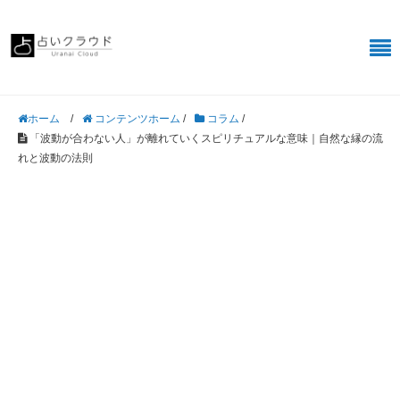
/
コンテンツホーム
/
コラム
/
ホーム
「波動が合わない人」が離れていくスピリチュアルな意味｜自然な縁の流
れと波動の法則