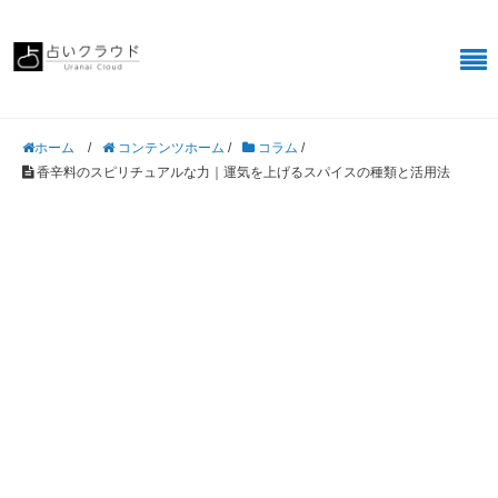
/
コンテンツホーム
/
コラム
/
ホーム
香辛料のスピリチュアルな力｜運気を上げるスパイスの種類と活用法