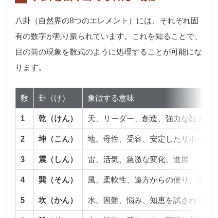
八卦（自然界の8つのエレメント）には、それぞれ固
有の数字が割り振られています。これを知ることで、
目の前の現象を数式のように処理することが可能にな
ります。
数
卦（け）
象徴する意味
1
乾（けん）
天、リーダー、創造、強力な始まり
2
坤（こん）
地、母性、受容、安定したサポート
3
震（しん）
雷、活気、急激な変化、進展
4
巽（そん）
風、柔軟性、遠方からの便り、浸透
5
坎（かん）
水、困難、悩み、知恵を試される時