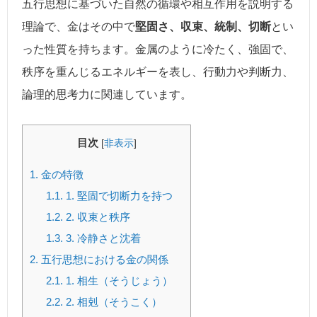
五行思想に基づいた自然の循環や相互作用を説明する
理論で、金はその中で
堅固さ、収束、統制、切断
とい
った性質を持ちます。金属のように冷たく、強固で、
秩序を重んじるエネルギーを表し、行動力や判断力、
論理的思考力に関連しています。
目次
[
非表示
]
1.
金の特徴
1.1.
1. 堅固で切断力を持つ
1.2.
2. 収束と秩序
1.3.
3. 冷静さと沈着
2.
五行思想における金の関係
2.1.
1. 相生（そうじょう）
2.2.
2. 相剋（そうこく）