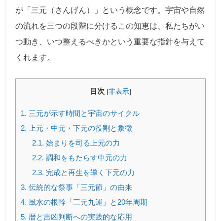
が「三元（さんげん）」という概念です。宇宙や自然
の流れを三つの段階に分けるこの知恵は、私たちがい
つ動き、いつ整えるべきかという重要な指針を与えて
くれます。
目次
[
非表示
]
1.
三元が示す時間と宇宙のサイクル
2.
上元・中元・下元の役割と象徴
2.1.
始まりを司る上元の力
2.2.
調和をもたらす中元の力
2.3.
完成と再生を導く下元の力
3.
伝統的な祭事「三元節」の由来
4.
風水の根幹「三元九運」と20年周期
5.
暦と吉凶判断への実践的な応用