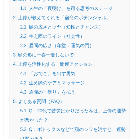
1.1.
人生の「夜明け」を司る思考のステージ
2.
上停が教えてくれる「宿命のポテンシャル」
2.1.
額の広さとツヤ（知性とチャンス）
2.2.
生え際のライン（社会性）
2.3.
眉間の広さ（印堂：運気の門）
3.
額の形に一喜一憂しないで
4.
上停を活性化する「開運アクション」
4.1.
「おでこ」を出す勇気
4.2.
生え際のケアとマッサージ
4.3.
眉間の「曇り」を払う
5.
よくある質問（FAQ）
5.1.
Q：20代で苦労ばかりだった私は、上停の運勢
が悪かった？
5.2.
Q：ボトックスなどで額のシワを消すと、運勢
は変わる？