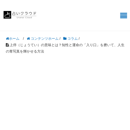
/
コンテンツホーム
/
コラム
/
ホーム
上停（じょうてい）の意味とは？知性と運命の「入り口」を磨いて、人生
の青写真を輝かせる方法