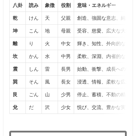
八卦
読み
象徴
役割
意味・エネルギー
乾
けん
天
父親
創造、強固な意志、純粋な
坤
こん
地
母親
受容、慈愛、広大な大地
離
り
火
中女
輝き、知性、外向的なエネ
坎
かん
水
中男
柔軟、深淵、内省的なエネ
震
しん
雷
長男
始動、衝撃、成長への勢い
巽
そん
風
長女
浸透、情報、柔軟な広がり
艮
ごん
山
少男
停止、蓄積、不動の精神
兌
だ
沢
少女
悦び、交流、豊かな実り