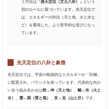
う方位は
「後天定位（文王八卦）」
という
別のルールに基づいています。先天定位で
は、エネルギーの対比（天と地、火と水な
ど）を重視した、より哲学的な並びになっ
ています。
先天定位の八卦と象徴
先天定位では、宇宙の根源的なエネルギーが「対極」
に配置され、バランスを保っています。代表的な向か
い合う組み合わせは
乾↔坤（天と地）
、
離↔坎（火と
水）
、
震↔巽（雷と風）
、
艮↔兌（山と沢）
です。