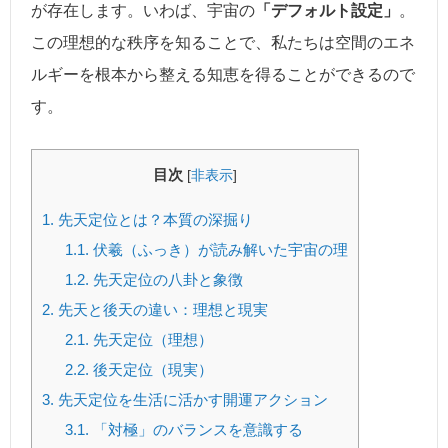
が存在します。いわば、宇宙の
「デフォルト設定」
。
この理想的な秩序を知ることで、私たちは空間のエネ
ルギーを根本から整える知恵を得ることができるので
す。
目次
[
非表示
]
1.
先天定位とは？本質の深掘り
1.1.
伏羲（ふっき）が読み解いた宇宙の理
1.2.
先天定位の八卦と象徴
2.
先天と後天の違い：理想と現実
2.1.
先天定位（理想）
2.2.
後天定位（現実）
3.
先天定位を生活に活かす開運アクション
3.1.
「対極」のバランスを意識する