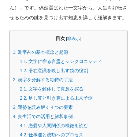
ん）」です。偶然選ばれた一文字から、人生を好転さ
せるための鍵を見つけ出す知恵を詳しく紐解きます。
目次
[
非表示
]
1.
測字占の基本概念と起源
1.1.
文字に宿る言霊とシンクロニシティ
1.2.
潜在意識を映し出す鏡の役割
2.
漢字を分解する独特の手法
2.1.
文字を解体して真意を探る
2.2.
足し算と引き算による未来予測
3.
運勢を読み解く４つの要素
4.
実生活での活用と解釈事例
4.1.
恋愛や人間関係の機微を読む
4.2.
仕事運と成功へのプロセス