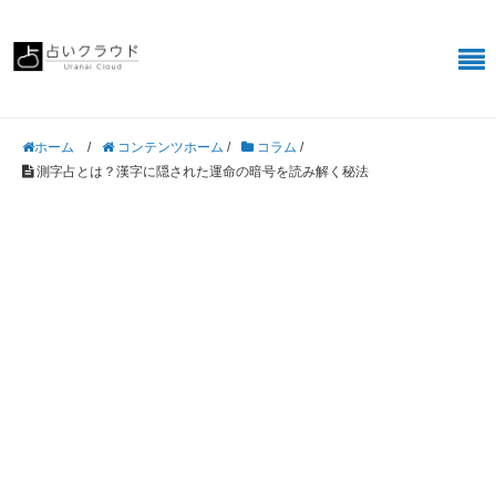
/
コンテンツホーム
/
コラム
/
ホーム
測字占とは？漢字に隠された運命の暗号を読み解く秘法