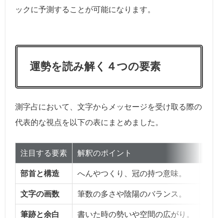
ックに予測することが可能になります。
運勢を読み解く４つの要素
測字占において、文字からメッセージを受け取る際の
代表的な視点を以下の表にまとめました。
注目する要素
解釈のポイント
得
部首と構造
へんやつくり、冠の持つ意味。
現
文字の画数
筆数の多さや陰陽のバランス。
状
筆跡と余白
書いた時の勢いや空間の広がり。
相