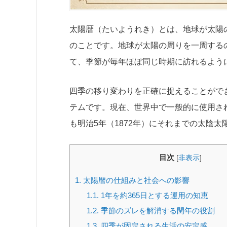
太陽暦（たいようれき）とは、地球が太陽
のことです。地球が太陽の周りを一周するの
て、季節が毎年ほぼ同じ時期に訪れるよう
四季の移り変わりを正確に捉えることがで
テムです。現在、世界中で一般的に使用さ
も明治5年（1872年）にそれまでの太陰
目次
[
非表示
]
1.
太陽暦の仕組みと社会への影響
1.1.
1年を約365日とする運用の知恵
1.2.
季節のズレを解消する閏年の役割
1.3.
四季が固定される生活の安定感