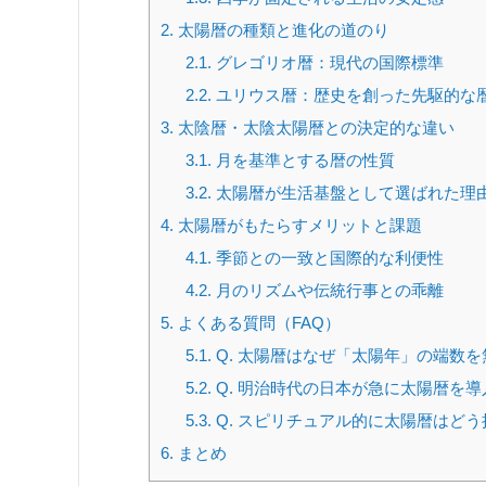
2.
太陽暦の種類と進化の道のり
2.1.
グレゴリオ暦：現代の国際標準
2.2.
ユリウス暦：歴史を創った先駆的な
3.
太陰暦・太陰太陽暦との決定的な違い
3.1.
月を基準とする暦の性質
3.2.
太陽暦が生活基盤として選ばれた理
4.
太陽暦がもたらすメリットと課題
4.1.
季節との一致と国際的な利便性
4.2.
月のリズムや伝統行事との乖離
5.
よくある質問（FAQ）
5.1.
Q. 太陽暦はなぜ「太陽年」の端数
5.2.
Q. 明治時代の日本が急に太陽暦を
5.3.
Q. スピリチュアル的に太陽暦はど
6.
まとめ