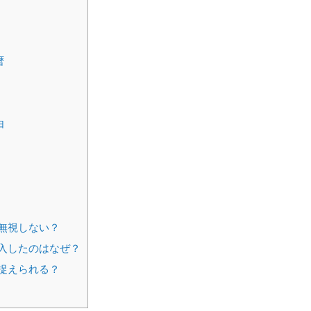
暦
由
を無視しない？
導入したのはなぜ？
う捉えられる？