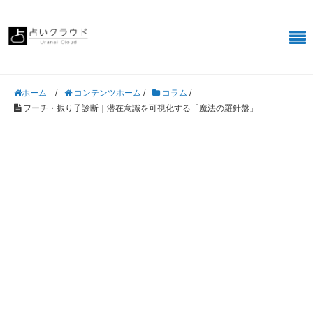
/
コンテンツホーム
/
コラム
/
ホーム
フーチ・振り子診断｜潜在意識を可視化する「魔法の羅針盤」