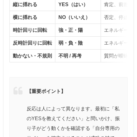
縦に揺れる
YES（はい）
肯定、前進、
横に揺れる
NO（いいえ）
否定、停止、
時計回りに回転
強・正・陽
エネルギーが
反時計回りに回転
弱・負・陰
エネルギーが
動かない・不規則
不明 / 再考
質問が曖昧、
【重要ポイント】
反応は人によって異なります。最初に「私
のYESを教えてください」と問いかけ、振
り子がどう動くかを確認する「自分専用の