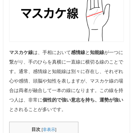
マスカケ線
は、手相において
感情線
と
知能線
が一つに
繋がり、手のひらを真横に一直線に横切る線のことで
す。通常、感情線と知能線は別々に存在し、それぞれ
心や感情、頭脳や知性を表しますが、マスカケ線の場
合は両者が融合して一本の線になります。この線を持
つ人は、非常に
個性的で強い意志を持ち、運勢が強い
とされることが多いです。
目次
[
非表示
]