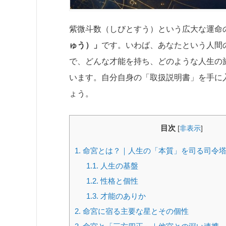
紫微斗数（しびとすう）という広大な運命
ゅう）」
です。いわば、あなたという人間
で、どんな才能を持ち、どのような人生の
います。自分自身の「取扱説明書」を手に
ょう。
目次
[
非表示
]
1.
命宮とは？｜人生の「本質」を司る司令
1.1.
人生の基盤
1.2.
性格と個性
1.3.
才能のありか
2.
命宮に宿る主要な星とその個性