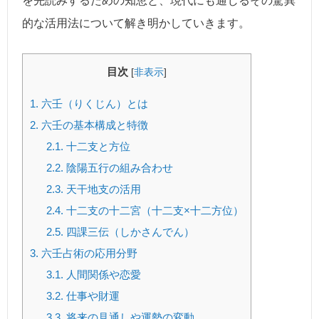
を先読みするための知恵と、現代にも通じるその驚異
的な活用法について解き明かしていきます。
目次
[
非表示
]
1.
六壬（りくじん）とは
2.
六壬の基本構成と特徴
2.1.
十二支と方位
2.2.
陰陽五行の組み合わせ
2.3.
天干地支の活用
2.4.
十二支の十二宮（十二支×十二方位）
2.5.
四課三伝（しかさんでん）
3.
六壬占術の応用分野
3.1.
人間関係や恋愛
3.2.
仕事や財運
3.3.
将来の見通しや運勢の変動