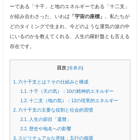
ーである「十干」と地のエネルギーである「十二支」
が組み合わさった、いわば
「宇宙の座標」
。私たちが
どのタイミングで生まれ、今どのような運気の波の中
にいるのかを教えてくれる、人生の羅針盤とも言える
存在です。
目次
[
非表示
]
1.
六十干支とは？その仕組みと構成
1.1.
十干（天の気）：10の精神的エネルギー
1.2.
十二支（地の気）：12の現実的エネルギー
2.
六十干支の主要な役割と社会的習慣
2.1.
人生の節目「還暦」
2.2.
歴史や地名への影響
3.
スピリチュアルな意味：五行の循環