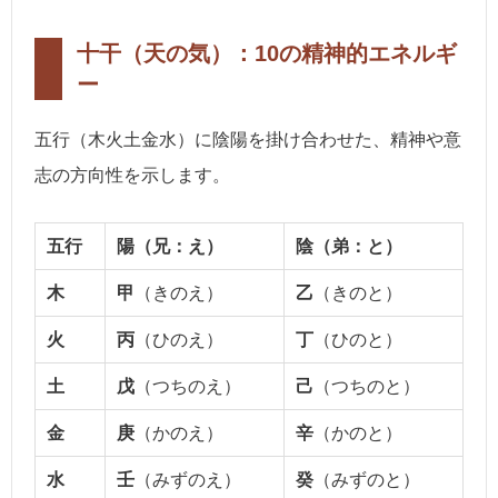
十干（天の気）：10の精神的エネルギ
ー
五行（木火土金水）に陰陽を掛け合わせた、精神や意
志の方向性を示します。
五行
陽（兄：え）
陰（弟：と）
木
甲
（きのえ）
乙
（きのと）
火
丙
（ひのえ）
丁
（ひのと）
土
戊
（つちのえ）
己
（つちのと）
金
庚
（かのえ）
辛
（かのと）
水
壬
（みずのえ）
癸
（みずのと）