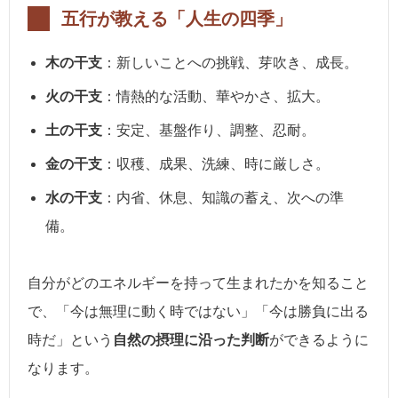
五行が教える「人生の四季」
木の干支
：新しいことへの挑戦、芽吹き、成長。
火の干支
：情熱的な活動、華やかさ、拡大。
土の干支
：安定、基盤作り、調整、忍耐。
金の干支
：収穫、成果、洗練、時に厳しさ。
水の干支
：内省、休息、知識の蓄え、次への準
備。
自分がどのエネルギーを持って生まれたかを知ること
で、「今は無理に動く時ではない」「今は勝負に出る
時だ」という
自然の摂理に沿った判断
ができるように
なります。