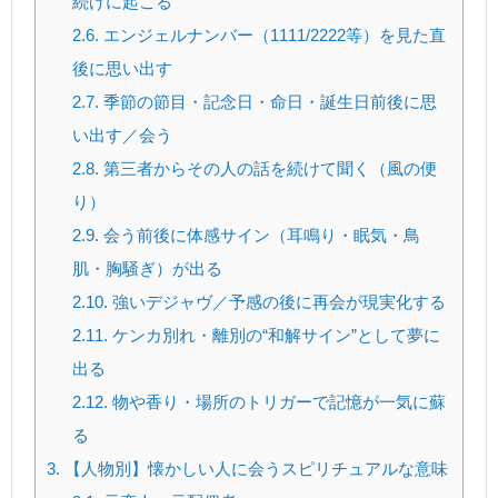
続けに起こる
2.6.
エンジェルナンバー（1111/2222等）を見た直
後に思い出す
2.7.
季節の節目・記念日・命日・誕生日前後に思
い出す／会う
2.8.
第三者からその人の話を続けて聞く（風の便
り）
2.9.
会う前後に体感サイン（耳鳴り・眠気・鳥
肌・胸騒ぎ）が出る
2.10.
強いデジャヴ／予感の後に再会が現実化する
2.11.
ケンカ別れ・離別の“和解サイン”として夢に
出る
2.12.
物や香り・場所のトリガーで記憶が一気に蘇
る
3.
【人物別】懐かしい人に会うスピリチュアルな意味