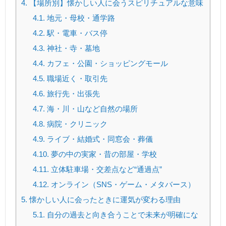
4.
【場所別】懐かしい人に会うスピリチュアルな意味
4.1.
地元・母校・通学路
4.2.
駅・電車・バス停
4.3.
神社・寺・墓地
4.4.
カフェ・公園・ショッピングモール
4.5.
職場近く・取引先
4.6.
旅行先・出張先
4.7.
海・川・山など自然の場所
4.8.
病院・クリニック
4.9.
ライブ・結婚式・同窓会・葬儀
4.10.
夢の中の実家・昔の部屋・学校
4.11.
立体駐車場・交差点など“通過点”
4.12.
オンライン（SNS・ゲーム・メタバース）
5.
懐かしい人に会ったときに運気が変わる理由
5.1.
自分の過去と向き合うことで未来が明確にな