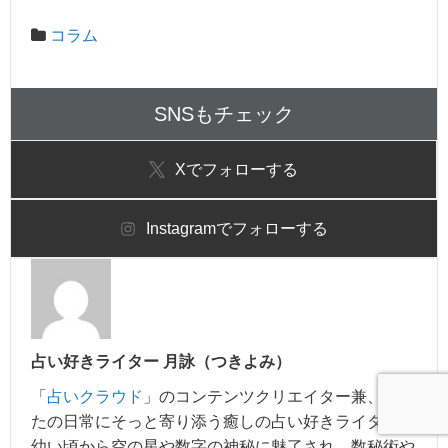
コラム
SNSもチェック
X
でフォローする
Instagram
でフォローする
占い好きライター 月詠（つきよみ）
「
占いクラウド
」のコンテンツクリエイター兼、あな
たの日常にそっと寄り添う癒しの占い好きライター。
幼い頃から空の星や数字の神秘に魅了され、数秘術や