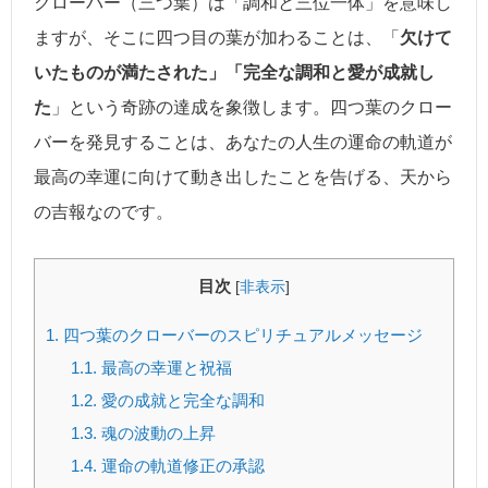
クローバー（三つ葉）は「調和と三位一体」を意味し
ますが、そこに四つ目の葉が加わることは、「
欠けて
いたものが満たされた」「完全な調和と愛が成就し
た
」という奇跡の達成を象徴します。四つ葉のクロー
バーを発見することは、あなたの人生の運命の軌道が
最高の幸運に向けて動き出したことを告げる、天から
の吉報なのです。
目次
[
非表示
]
1.
四つ葉のクローバーのスピリチュアルメッセージ
1.1.
最高の幸運と祝福
1.2.
愛の成就と完全な調和
1.3.
魂の波動の上昇
1.4.
運命の軌道修正の承認