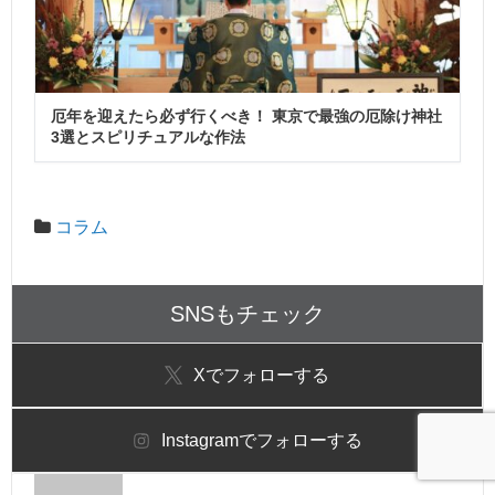
厄年を迎えたら必ず行くべき！ 東京で最強の厄除け神社
3選とスピリチュアルな作法
コラム
SNSもチェック
X
でフォローする
Instagram
でフォローする