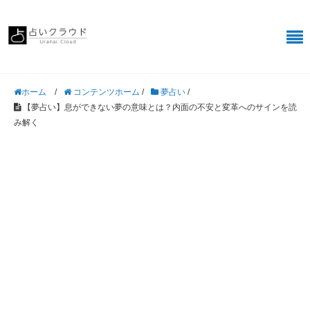
/
コンテンツホーム
/
夢占い
/
ホーム
【夢占い】息ができない夢の意味とは？内面の不安と変革へのサインを読
み解く