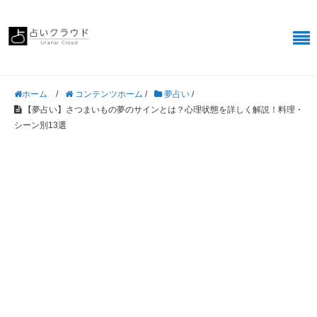
/
コンテンツホーム
/
夢占い
/
ホーム
【夢占い】さつまいもの夢のサインとは？心理状態を詳しく解説！料理・
シーン別13選