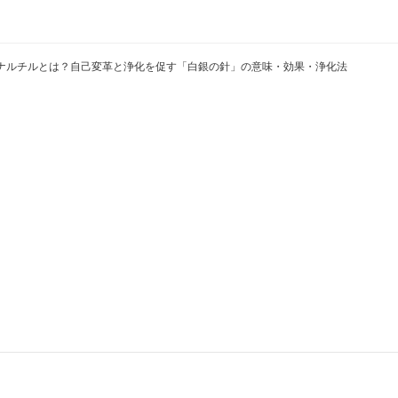
ナルチルとは？自己変革と浄化を促す「白銀の針」の意味・効果・浄化法