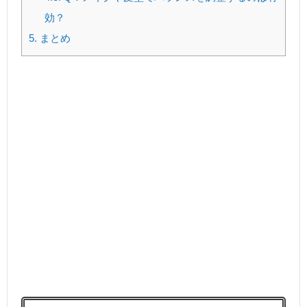
効？
5.
まとめ