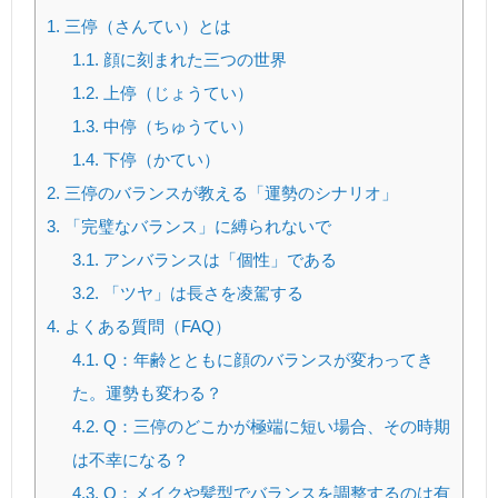
1.
三停（さんてい）とは
1.1.
顔に刻まれた三つの世界
1.2.
上停（じょうてい）
1.3.
中停（ちゅうてい）
1.4.
下停（かてい）
2.
三停のバランスが教える「運勢のシナリオ」
3.
「完璧なバランス」に縛られないで
3.1.
アンバランスは「個性」である
3.2.
「ツヤ」は長さを凌駕する
4.
よくある質問（FAQ）
4.1.
Q：年齢とともに顔のバランスが変わってき
た。運勢も変わる？
4.2.
Q：三停のどこかが極端に短い場合、その時期
は不幸になる？
4.3.
Q：メイクや髪型でバランスを調整するのは有