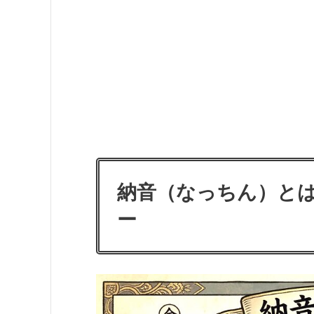
納音（なっちん）と
ー