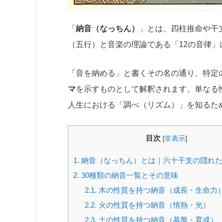
「
納音（なっちん）
」とは、四柱推命や干
（五行）と音楽の理論である「12の音律
「音を納める」と書くその名の通り、特定
マ
を示すものとして解釈されます。単なる
人生における「調べ（リズム）」を知るた
目次
[
非表示
]
1.
納音（なっちん）とは｜六十干支の隠れ
2.
30種類の納音一覧とその意味
2.1.
木の性質を持つ納音（成長・生命力
2.2.
火の性質を持つ納音（情熱・光）
2.3.
土の性質を持つ納音（基盤・育成）